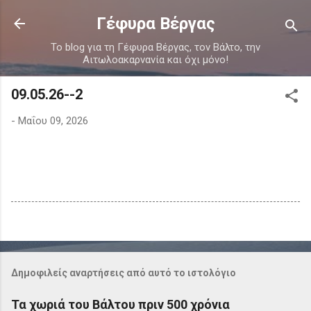
Μετάβαση στο κύριο περιεχόμενο
Γέφυρα Βέργας
Το blog για τη Γέφυρα Βέργας, τον Βάλτο, την
Αιτωλοακαρνανία και όχι μόνο!
09.05.26--2
-
Μαΐου 09, 2026
Δημοφιλείς αναρτήσεις από αυτό το ιστολόγιο
Τα χωριά του Βάλτου πριν 500 χρόνια