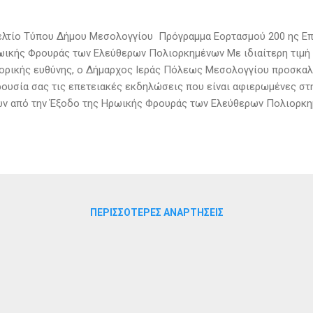
λτίο Τύπου Δήμου Μεσολογγίου Πρόγραμμα Εορτασμού 200 ης Επε
ικής Φρουράς των Ελεύθερων Πολιορκημένων Με ιδιαίτερη τιμή 
ορικής ευθύνης, ο Δήμαρχος Ιεράς Πόλεως Μεσολογγίου προσκαλε
ουσία σας τις επετειακές εκδηλώσεις που είναι αφιερωμένες σ
ν από την Έξοδο της Ηρωικής Φρουράς των Ελεύθερων Πολιορκημ
τελεί κορυφαία στιγμή ιστορικής μνήμης και εθνικής υπερηφάνει
ισμό, την αυτοθυσία και το ακατάβλητο φρόνημα των προγόνων μα
άγισαν την πορεία του Έθνους. Μέσα από τις εκδηλώσεις, η Ιερ
δεικνύει το διαχρονικό μήνυμα της Εξόδου, τιμώντας το παρελθόν
ορική του παρακαταθήκη στις επόμενες γενιές. Με τιμή, Ο ΔΗΜ
ΣΟΛΟΓΓΙΟΥ ΣΠΥΡΙΔΩΝ Β. ΔΙΑΜΑΝΤΟΠΟΥΛΟΣ Αναλυτικά το Πρόγρ
ΠΕΡΙΣΣΌΤΕΡΕΣ ΑΝΑΡΤΉΣΕΙΣ
6: Πρόσκληση Ο Δήμαρχος Ιεράς Πόλεως Μεσολ...