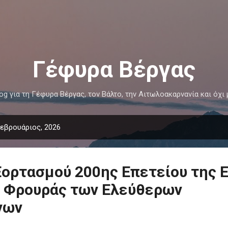
Μετάβαση στο κύριο περιεχόμενο
Γέφυρα Βέργας
log για τη Γέφυρα Βέργας, τον Βάλτο, την Αιτωλοακαρνανία και όχι 
εβρουάριος, 2026
ορτασμού 200ης Επετείου της 
 Φρουράς των Ελεύθερων
νων