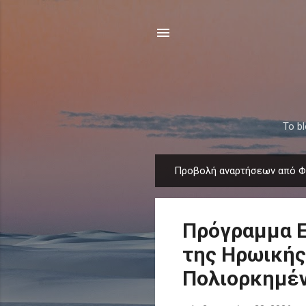
Το b
Προβολή αναρτήσεων από Φ
Α
ν
α
Πρόγραμμα Ε
ρ
τ
της Ηρωικής
ή
Πολιορκημέ
σ
ε