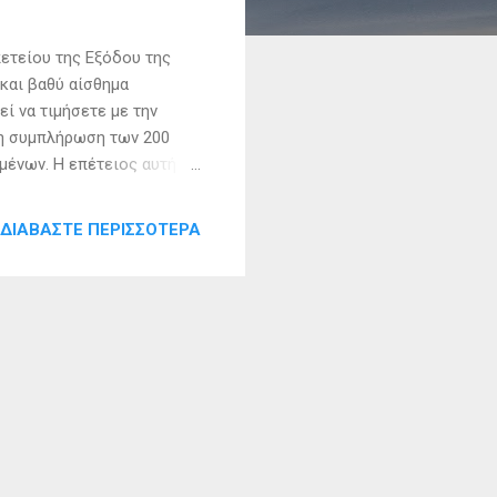
τείου της Εξόδου της
και βαθύ αίσθημα
ί να τιμήσετε με την
τη συμπλήρωση των 200
ένων. Η επέτειος αυτή
ας. Είναι αφιερωμένη στον
ς, που με την πράξη τους
ΔΙΑΒΆΣΤΕ ΠΕΡΙΣΣΌΤΕΡΑ
ά Πόλη Μεσολογγίου
 και μεταδίδοντας την
ΑΡΧΟΣ ΙΕΡΑΣ ΠΟΛΕΩΣ
αμμα των Εορτών Εξόδου