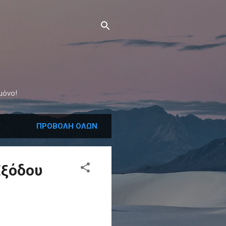
μόνο!
ΠΡΟΒΟΛΉ ΌΛΩΝ
Εξόδου