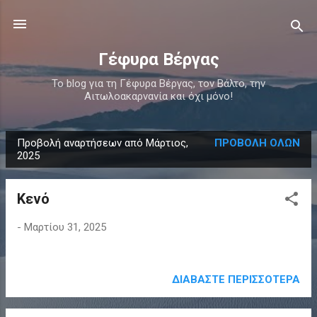
Μετάβαση στο κύριο περιεχόμενο
Γέφυρα Βέργας
Το blog για τη Γέφυρα Βέργας, τον Βάλτο, την
Αιτωλοακαρνανία και όχι μόνο!
Προβολή αναρτήσεων από Μάρτιος,
ΠΡΟΒΟΛΉ ΌΛΩΝ
Α
2025
ν
α
Κενό
ρ
τ
-
Μαρτίου 31, 2025
ή
σ
ΔΙΑΒΆΣΤΕ ΠΕΡΙΣΣΌΤΕΡΑ
ε
ι