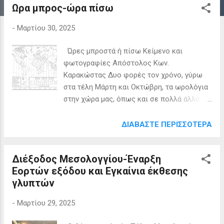
ς
Ωρα μπρος-ώρα πίσω
-
Μαρτίου 30, 2025
Ώρες μπροστά ή πίσω Κείμενο και
φωτογραφίες Απόστολος Κων.
Καρακώστας Δυο φορές τον χρόνο, γύρω
στα τέλη Μάρτη και Οκτώβρη, τα ωρολόγια
στην χώρα μας, όπως και σε πολλά άλλα
κράτη στον κόσμο, μπαίνουν μια ώρα
μπροστά την άνοιξη και μια ώρα πίσω το
ΔΙΑΒΆΣΤΕ ΠΕΡΙΣΣΌΤΕΡΑ
φθινόπωρο. Οι λόγοι είναι για την επιτυχία
λιγότερης κατανάλωσης ενέργειας, πολύ
Διέξοδος Μεσολογγίου-Έναρξη
σημαντικός λόγος. Οι απόψεις είναι
Εορτών εξόδου και Εγκαίνια έκθεσης
αντικρουόμενες ως προς την πραγματική
γλυπτών
ωφελιμότητα της αλλαγής της ώρας. Κατά
κανόνα οι αλλαγές της ώρας γίνονται τις
-
Μαρτίου 29, 2025
πρώτες πρωινές ώρες, ώστε να μην
«δυσκολέψει» η ζωή των πολλών