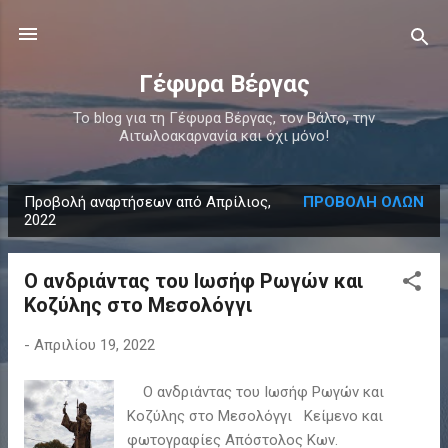
Μετάβαση στο κύριο περιεχόμενο
Γέφυρα Βέργας
Το blog για τη Γέφυρα Βέργας, τον Βάλτο, την
Αιτωλοακαρνανία και όχι μόνο!
Προβολή αναρτήσεων από Απρίλιος,
ΠΡΟΒΟΛΉ ΌΛΩΝ
Α
2022
ν
α
Ο ανδριάντας του Ιωσήφ Ρωγών και
ρ
Κοζύλης στο Μεσολόγγι
τ
ή
-
Απριλίου 19, 2022
σ
Ο ανδριάντας του Ιωσήφ Ρωγών και
ε
Κοζύλης στο Μεσολόγγι Κείμενο και
ι
φωτογραφίες Απόστολος Κων.