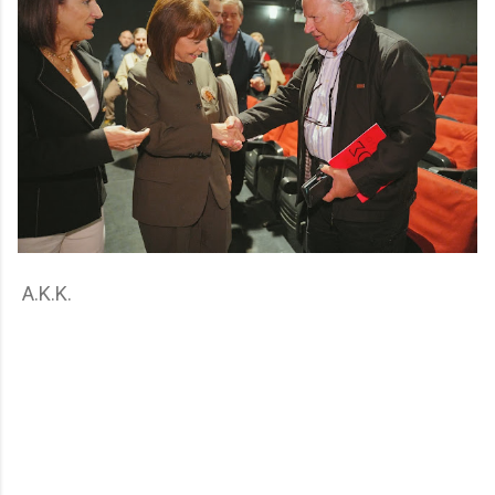
Α.Κ.Κ.