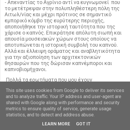
- Απεναντίας το Αγρίνιο αντί να ευγνωμονεί
που
το μετέτρεψαν στην πολυπληθέστερη πόλη της
Αιτωλ/νίας και μέχρι πρότινος σε σημαντικό
εμπορικό κόμβο της ευρύτερης περιοχής,
αποποιήθηκε την ιστορική ταυτότητα που της
χάρισε ο καπνός. Επικράτησε απόλυτη σιωπή και
απουσία μουσειακών χώρων στους οποίους να
αποτυπώνεται η ιστορική συμβολή του καπνού.
Αλλά και έλλειψη οράματος και αναβλητικότητα
για την αξιοποίηση των αρχιτεκτονικών
θησαυρών που της δώρισαν καπνέμποροι και
καπνοβιομήχανοι.
Πολλά τα ερωτήματα που μου έχουν
δημιουργηθεί και ζητούν διερεύνηση και
This site uses cookies from Google to deliver its services
απάντηση….
and to analyze traffic. Your IP address and user-agent are
- Γιατί από τις επιλογές που πρότεινε η Ε.Ε. οι
shared with Google along with performance and security
τότε κυβερνώντες επέλεξαν την ολική
metrics to ensure quality of service, generate usage
αποσύνδεση - κατάργηση της καπνοκαλλιέργειας
statistics, and to detect and address abuse.
και την εφαρμογή επιδοματικής πολιτικής κι όχι
LEARN MORE
GOT IT
την μερική αποσύνδεση-κατάργηση και στροφή