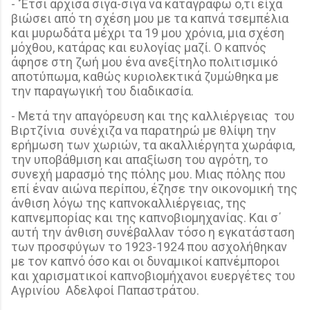
- ‘Έτσι άρχισα σιγά-σιγά να καταγράφω ό,τι είχα
βιώσει από τη σχέση μου με τα καπνά τσεμπέλια
και μυρωδάτα μέχρι τα 19 μου χρόνια, μια σχέση
μόχθου, κατάρας και ευλογίας μαζί. Ο καπνός
άφησε στη ζωή μου ένα ανεξίτηλο πολιτισμικό
αποτύπωμα, καθώς κυριολεκτικά ζυμώθηκα με
την παραγωγική του διαδικασία.
- Μετά την απαγόρευση και της καλλιέργειας
του
Βιρτζίνια
συνέχιζα να παρατηρώ με θλίψη την
ερήμωση των χωριών, τα ακαλλιέργητα χωράφια,
την υποβάθμιση και απαξίωση του αγρότη, το
συνεχή μαρασμό της πόλης μου. Μιας πόλης που
επί έναν αιώνα περίπου, έζησε την οικονομική της
άνθιση λόγω της καπνοκαλλιέργειας, της
καπνεμπορίας και της καπνοβιομηχανίας. Και σ΄
αυτή την άνθιση συνέβαλλαν τόσο η εγκατάσταση
των προσφύγων το 1923-1924 που ασχολήθηκαν
με τον καπνό όσο και οι δυναμικοί καπνέμποροι
και χαρισματικοί καπνοβιομήχανοι ευεργέτες του
Αγρινίου
Αδελφοί Παπαστράτου.