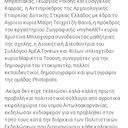
Μπρέσιακας, Γεώργιος Ροΐδης και Ευάγγελος
Καρράς,
η Αντιπρόεδρος της Αρχαιολογικής
Εταιρείας Δυτικής Στερεάς Ελλάδος με έδρα το
Αγρίνιο κυρία Μαίρη Τσιχριτζή-Βαϊνά, η πρόεδρος
του εργαστηρίου Ζωγραφικής «
myheART
» κυρία
Χριστίνα Μπλαχούρα συνοδεύοντας μαθήτριες
της σχολής, η Διοικητική Διευθύντρια του
Συλλόγου ΑμΕΑ Γονέων και Φίλων «Ηλιαχτίδα»
κυρία Μαριέττα Τσούνη, συνεργάτες για την
δημιουργία του ντοκιμαντέρ, πολλοί
εκπαιδευτικοί, δημοσιογράφοι και φωτογράφοι
της ομάδας
Photopolis
.
Ακόμα δεν είχε τελειώσει καλά-καλά η πρώτη
προβολή και πολιτιστικοί σύλλογοι από αγροτικά
κεφαλοχώρια του νομού Αιτωλοακαρνανίας,
εκδήλωσαν ενδιαφέρον για να προβληθεί στον
τόπο τους κατά την διάρκεια των Πολιτιστικών
Εκδηλώσεων που διοργανώνουν κάθε καλοκαίρι,