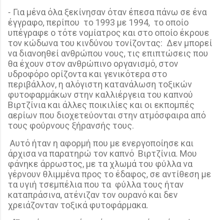
- Για μένα όλα ξεκίνησαν όταν έπεσα πάνω σε ένα
έγγραφο, περίπου
το 1993 με 1994,
το οποίο
υπέγραφε ο τότε νομίατρος και στο οποίο έκρουε
τον κώδωνα του κινδύνου τονίζοντας:
Δεν μπορεί
να διανοηθεί ανθρώπου νους, τις επιπτώσεις που
θα έχουν στον ανθρώπινο οργανισμό, στον
υδροφόρο ορίζοντα και γενικότερα στο
περιβάλλον, η αλόγιστη κατανάλωση τοξικών
φυτοφαρμάκων στην καλλιέργεια του καπνού
Βιρτζίνια και άλλες ποικιλίες και οι εκπομπές
αερίων που διοχετεύονται στην ατμόσφαιρα από
τους φούρνους ξήρανσής τους.
Αυτό ήταν η αφορμή που με ενεργοποίησε και
άρχισα να παρατηρώ τον καπνό
Βιρτζίνια. Μου
φάνηκε άρρωστος, με τα χλωμά του φύλλα να
γέρνουν θλιμμένα προς το έδαφος, σε αντίθεση με
τα υγιή τσεμπέλια που τα
φύλλα τους ήταν
καταπράσινα, ατένιζαν τον ουρανό και δεν
χρειάζονταν τοξικά φυτοφάρμακα.