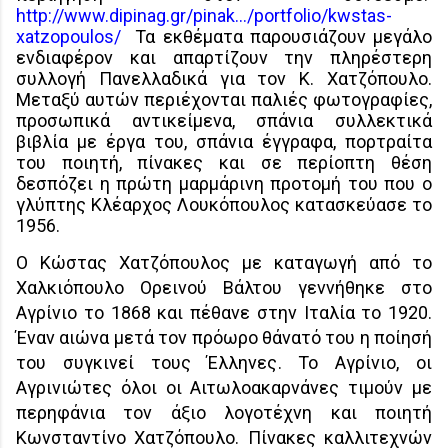
http://www.dipinag.gr/pinak…/portfolio/kwstas-
xatzopoulos/
Τα εκθέματα παρουσιάζουν μεγάλο
ενδιαφέρον και απαρτίζουν την πληρέστερη
συλλογή Πανελλαδικά για τον Κ. Χατζόπουλο.
Μεταξύ αυτών περιέχονται παλιές φωτογραφίες,
προσωπικά αντικείμενα, σπάνια συλλεκτικά
βιβλία με έργα του, σπάνια έγγραφα, πορτραίτα
του ποιητή, πίνακες και σε περίοπτη θέση
δεσπόζει η πρώτη μαρμάρινη προτομή του που ο
γλύπτης Κλέαρχος Λουκόπουλος κατασκεύασε το
1956.
O
Κώστας Χατζόπουλος με καταγωγή από το
Χαλκιόπουλο Ορεινού Βάλτου γεννήθηκε στο
Αγρίνιο το 1868 και πέθανε στην Ιταλία το 1920.
Έναν αιώνα μετά τον πρόωρο θάνατό του η ποίησή
του συγκινεί τους Έλληνες. Το Αγρίνιο, οι
Αγρινιώτες όλοι οι Αιτωλοακαρνάνες τιμούν με
περηφάνια τον άξιο λογοτέχνη και ποιητή
Κωνσταντίνο Χατζόπουλο. Πίνακες καλλιτεχνών