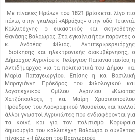
Μ
ε πίνακες Ηρώων του 1821 βρίσκεται λίγο πιο
πάνω, στην γκαλερί «Αβράξας» στην οδό Τσικνιά.
Καλλιτέχνης ο εικαστικός και σκηνοθέτης
Θανάσης Βαλαώρας. Στα εγκαίνια ήταν παρόντες ο
κ. Ανδρέας Φίλιας, Αντιπεριφερειάρχης
διοίκησης και ηλεκτρονικής διακυβέρνησης, ο
Δήμαρχος Αγρινίου κ. Γεώργιος Παπαναστασίου, η
Αντιδήμαρχος για τα πολιτιστικά του Δήμου
κα.
Μαρία Παπαγεωργίου. Επίσης η κα. Βασιλική
Μαραγιάννη Πρόεδρος του Φιλολογικού και
λογοτεχνικού Ομίλου Αγρινίου «Κώστας
Χατζόπουλος», η κα. Μαίρη Χρυσικοπούλου
Πρόεδρος του Λαογραφικού Μουσείου, και πολλοί
άλλοι γνωστοί Αγρινιώτες που ενδιαφέρονται για
τα κοινά και για τον πολιτισμό. Κορυφαία
δημιουργία του καλλιτέχνη Βαλαώρα ο σύνθετος
πίνακας «Η άλωση του Βραχωριού».