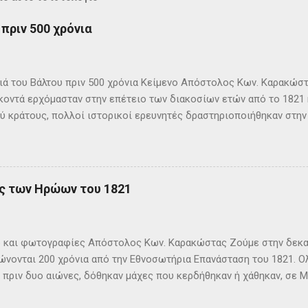
πριν 500 χρόνια
 του Βάλτου πριν 500 χρόνια Κείμενο Απόστολος Κων. Καρακώστα
κοντά ερχόμασταν στην επέτειο των διακοσίων ετών από το 1821 
ύ κράτους, πολλοί ιστορικοί ερευνητές δραστηριοποιήθηκαν στην
σης. Έτσι έχομε πολλές εκδόσεις ιστορικών βιβλίων με αποκορ
ία δεκάδων τόμων. Οι φιλόδοξοι συγγραφείς τους προσπάθησαν 
ντοκουμέντα, παλιές εκδόσεις ελληνικές και ξένες και προφορικ
ν, να φέρουν στην επιφάνεια περισσότερα στοιχεία για τα δραμα
ης των Ηρώων του 1821
 της δεκαετίας του 1820. Η έρευνα τόσο πολλών προσθέτει πληρ
ζει την σύγχρονη Ελληνική ιστορία. Και η αναζήτηση νέων στοιχε
μας έχομε ακόμα δρόμο, φέτος γιορτάζομε τα εκατό χρόνια από 
 και φωτογραφίες Απόστολος Κων. Καρακώστας Ζούμε στην δεκαε
φή. Σε τέσσερα χρόνια την Ηρωική Έξοδο του Μεσολογγίου. Οι ανή
νονται 200 χρόνια από την Εθνοσωτήρια Επανάσταση του 1821. Ο
 πριν δυο αιώνες, δόθηκαν μάχες που κερδήθηκαν ή χάθηκαν, σε Μ
αι θάλασσα. Πολεμώντας οι μακρινοί μας πρόγονοι και χύνοντας τ