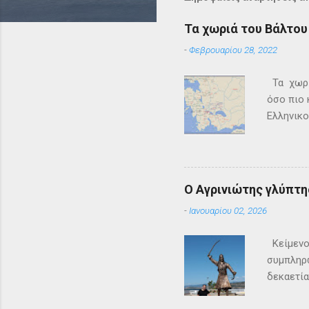
Τα χωριά του Βάλτου 
-
Φεβρουαρίου 28, 2022
Τα χωριά
όσο πιο 
Ελληνικο
Επανάστα
κυκλοφορ
σκόρπια 
παππούδω
Ο Αγρινιώτης γλύπτ
γεγονότα
-
Ιανουαρίου 02, 2026
εμπλουτί
Μπροστά 
Κείμενο
καταστρο
συμπληρώ
δεκαετία
στεριά κ