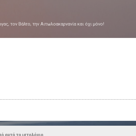
Μετάβαση στο κύριο περιεχόμενο
ργας, τον Βάλτο, την Αιτωλοακαρνανία και όχι μόνο!
ό αυτό το ιστολόγιο