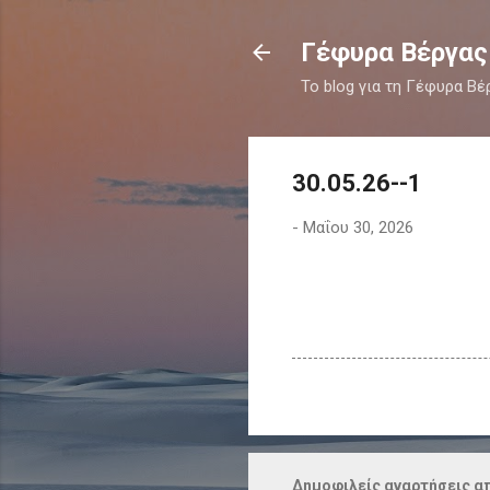
Γέφυρα Βέργας
Το blog για τη Γέφυρα Βέ
30.05.26--1
-
Μαΐου 30, 2026
Δημοφιλείς αναρτήσεις απ