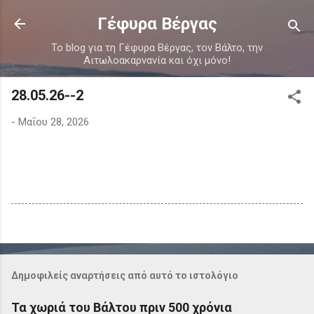
Μετάβαση στο κύριο περιεχόμενο
Γέφυρα Βέργας
Το blog για τη Γέφυρα Βέργας, τον Βάλτο, την
Αιτωλοακαρνανία και όχι μόνο!
28.05.26--2
-
Μαΐου 28, 2026
Δημοφιλείς αναρτήσεις από αυτό το ιστολόγιο
Τα χωριά του Βάλτου πριν 500 χρόνια