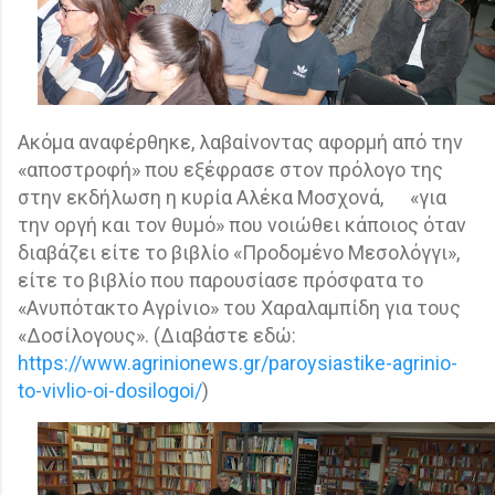
Ακόμα αναφέρθηκε, λαβαίνοντας αφορμή από την
«αποστροφή» που εξέφρασε στον πρόλογο της
στην εκδήλωση η κυρία Αλέκα Μοσχονά,
«για
την οργή και τον θυμό» που νοιώθει κάποιος όταν
διαβάζει είτε το βιβλίο «Προδομένο Μεσολόγγι»,
είτε το βιβλίο που παρουσίασε πρόσφατα το
«Ανυπότακτο Αγρίνιο» του Χαραλαμπίδη για τους
«Δοσίλογους». (Διαβάστε εδώ:
https://www.agrinionews.gr/paroysiastike-agrinio-
to-vivlio-oi-dosilogoi/
)