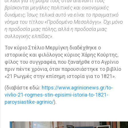
οι λαοί για τη μοίρα τους όταν απέναντί τους
βρίσκονται μεγάλες πολιτικές και οικονομικές
δυνάμεις; Ίσως τελικά αυτό να είναι το πραγματικό
νόημα του τίτλου «Προδομένο Μεσολόγγι». Όχι μόνο
η προδοσία μιας πόλης, αλλά η προδοσία μιας
συλλογικής ελπίδας».
Τον κύριο Στέλιο Μερμίγκη διαδέχθηκε ο
ιστορικός και φιλόλογος κύριος Χάρης Κούρτης,
φίλος του συγγραφέα, που ξαναήρθε στο Αγρίνιο
πριν πέντε χρόνια, όταν παρουσιάστηκε το βιβλίο
«21 Ρωγμές στην επίσημη ιστορία για το 1821».
(διαβάστε εδώ:
https://www.agrinionews.gr/to-
vivlio-21-rogmes-stin-episimi-istoria-to-1821-
paroysiastike-agrinio/
).