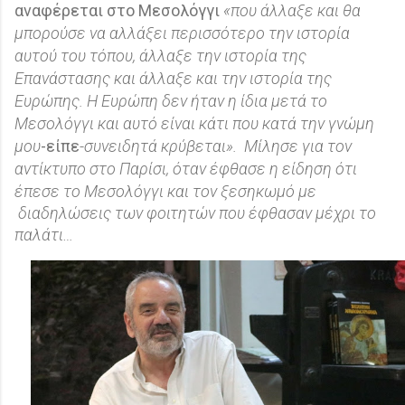
αναφέρεται στο Μεσολόγγι
«που άλλαξε και θα
μπορούσε να αλλάξει περισσότερο την ιστορία
αυτού του τόπου, άλλαξε την ιστορία της
Επανάστασης και άλλαξε και την ιστορία της
Ευρώπης. Η Ευρώπη δεν ήταν η ίδια μετά το
Μεσολόγγι και αυτό είναι κάτι που κατά την γνώμη
μου
-είπε
-συνειδητά κρύβεται».
Μίλησε για τον
αντίκτυπο στο Παρίσι, όταν έφθασε η είδηση ότι
έπεσε το Μεσολόγγι
και τον ξεσηκωμό με
διαδηλώσεις των φοιτητών που έφθασαν μέχρι το
παλάτι…