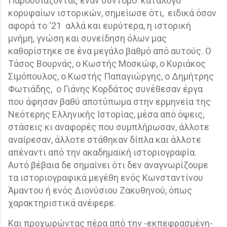
Παρουσιάζοντας έναν σύντομο
κατάλογο
κορυφαίων ιστορικών, σημείωσε ότι,
ειδικά όσον
αφορά το ‘21
αλλά και ευρύτερα, η ιστορική
μνήμη, γνώση και συνείδηση όλων μας
καθορίστηκε σε ένα μεγάλο βαθμό από αυτούς. Ο
Τάσος Βουρνάς, ο Κωστής Μοσκώφ, ο Κυριάκος
Σιμόπουλος, ο Κωστής Παπαγιώργης, ο Δημήτρης
Φωτιάδης,
ο Γιάνης Κορδάτος συνέθεσαν έργα
που άφησαν βαθύ αποτύπωμα στην ερμηνεία της
Νεότερης Ελληνικής Ιστορίας, μέσα από όψεις,
στάσεις κι αναφορές που συμπλήρωσαν, άλλοτε
αναίρεσαν, άλλοτε στάθηκαν δίπλα και άλλοτε
απέναντι από την ακαδημαϊκή ιστοριογραφία.
Αυτό βέβαια δε σημαίνει ότι δεν αναγνωρίζουμε
τα ιστοριογραφικά μεγέθη ενός Κωνσταντίνου
Άμαντου ή ενός Διονύσιου Ζακυθηνού, όπως
χαρακτηριστικά ανέφερε.
Και προχωρώντας πέρα από την -εκπεφρασμένη-