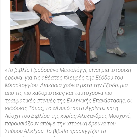
«Το βιβλίο Προδομένο Μεσολόγγι, είναι μια ιστορική
έρευνα
για τις αθέατες πλευρές της Εξόδου του
Μεσολογγίου. Διακόσια χρόνια μετά την Έξοδο, μια
από τις πιο καθοριστικές και ταυτόχρονα πιο
τραυματικές στιγμές της Ελληνικής Επανάστασης, οι
εκδόσεις Τόπος, το «Ανυπότακτο Αγρίνιο» και η
Λέσχη του Βιβλίου της κυρίας Αλεξάνδρας Μοσχονά,
παρουσιάζουν απόψε την ιστορική έρευνα του
Σπύρου Αλεξίου. Το βιβλίο προσεγγίζει το