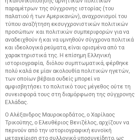
ή κανονικοποίησης αρνητικών πολιτικών
παραμέτρων της σύγχρονης ιστορίας (του
παλατιού ή των Αμερικανών), αναχρονισμοί του
τύπου αναζήτηση εκσυγχρονιστικών πολιτικών
προσώπων
και πολιτικών συμπεριφορών για να
αναδειχθούν ή και να υμνηθούν σύγχρονα πολιτικά
και ιδεολογικά ρεύματα, είναι ορισμένα από τα
χαρακτηριστικά της. Η επίσημη Ελληνική
ιστοριογραφία,
διόλου συμπτωματικά, φέρθηκε
πολύ καλά σε μίαν ακολουθία πολιτικών ηγετών,
των οποίων βέβαια ουδείς μπορεί να
αμφισβητήσει το πολιτικό τους μέγεθος ούτε τη
συνεισφορά τους στη διαμόρφωση της σύγχρονης
Ελλάδας.
Ο Αλέξανδρος Μαυροκορδάτος, ο Χαρίλαος
Τρικούπης, ο Ελευθέριος Βενιζέλος, αρχίζουν να
περνούν από την ιστοριογραφική ευνοϊκή
μεταχείριση στο συλλογικό υποσυνείδητο, ως