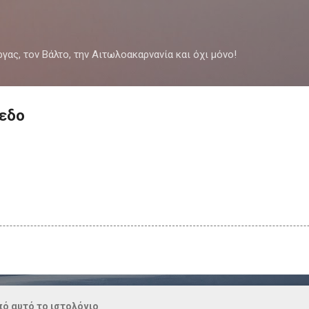
Μετάβαση στο κύριο περιεχόμενο
ργας, τον Βάλτο, την Αιτωλοακαρνανία και όχι μόνο!
πεδο
ό αυτό το ιστολόγιο