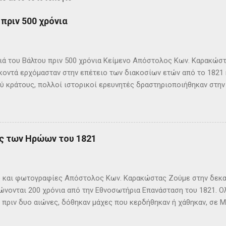
πριν 500 χρόνια
 του Βάλτου πριν 500 χρόνια Κείμενο Απόστολος Κων. Καρακώστα
κοντά ερχόμασταν στην επέτειο των διακοσίων ετών από το 1821 
ύ κράτους, πολλοί ιστορικοί ερευνητές δραστηριοποιήθηκαν στην
σης. Έτσι έχομε πολλές εκδόσεις ιστορικών βιβλίων με αποκορ
ία δεκάδων τόμων. Οι φιλόδοξοι συγγραφείς τους προσπάθησαν 
ντοκουμέντα, παλιές εκδόσεις ελληνικές και ξένες και προφορικ
ν, να φέρουν στην επιφάνεια περισσότερα στοιχεία για τα δραμα
ης των Ηρώων του 1821
 της δεκαετίας του 1820. Η έρευνα τόσο πολλών προσθέτει πληρ
ζει την σύγχρονη Ελληνική ιστορία. Και η αναζήτηση νέων στοιχε
μας έχομε ακόμα δρόμο, φέτος γιορτάζομε τα εκατό χρόνια από 
 και φωτογραφίες Απόστολος Κων. Καρακώστας Ζούμε στην δεκαε
φή. Σε τέσσερα χρόνια την Ηρωική Έξοδο του Μεσολογγίου. Οι ανή
νονται 200 χρόνια από την Εθνοσωτήρια Επανάσταση του 1821. Ο
 πριν δυο αιώνες, δόθηκαν μάχες που κερδήθηκαν ή χάθηκαν, σε Μ
αι θάλασσα. Πολεμώντας οι μακρινοί μας πρόγονοι και χύνοντας τ