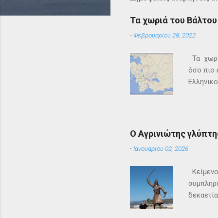
Τα χωριά του Βάλτου 
-
Φεβρουαρίου 28, 2022
Τα χωριά
όσο πιο 
Ελληνικο
Επανάστα
κυκλοφορ
σκόρπια 
παππούδω
Ο Αγρινιώτης γλύπτ
γεγονότα
-
Ιανουαρίου 02, 2026
εμπλουτί
Μπροστά 
Κείμενο
καταστρο
συμπληρώ
δεκαετία
στεριά κ