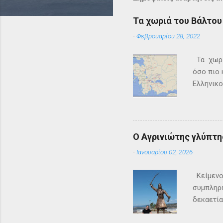
Τα χωριά του Βάλτου 
-
Φεβρουαρίου 28, 2022
Τα χωριά
όσο πιο 
Ελληνικο
Επανάστα
κυκλοφορ
σκόρπια 
παππούδω
Ο Αγρινιώτης γλύπτ
γεγονότα
-
Ιανουαρίου 02, 2026
εμπλουτί
Μπροστά 
Κείμενο
καταστρο
συμπληρώ
δεκαετία
στεριά κ