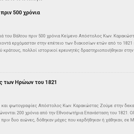
πριν 500 χρόνια
 του Βάλτου πριν 500 χρόνια Κείμενο Απόστολος Κων. Καρακώστα
κοντά ερχόμασταν στην επέτειο των διακοσίων ετών από το 1821 
ύ κράτους, πολλοί ιστορικοί ερευνητές δραστηριοποιήθηκαν στην
σης. Έτσι έχομε πολλές εκδόσεις ιστορικών βιβλίων με αποκορ
ία δεκάδων τόμων. Οι φιλόδοξοι συγγραφείς τους προσπάθησαν 
ντοκουμέντα, παλιές εκδόσεις ελληνικές και ξένες και προφορικ
ν, να φέρουν στην επιφάνεια περισσότερα στοιχεία για τα δραμα
ης των Ηρώων του 1821
 της δεκαετίας του 1820. Η έρευνα τόσο πολλών προσθέτει πληρ
ζει την σύγχρονη Ελληνική ιστορία. Και η αναζήτηση νέων στοιχε
μας έχομε ακόμα δρόμο, φέτος γιορτάζομε τα εκατό χρόνια από 
 και φωτογραφίες Απόστολος Κων. Καρακώστας Ζούμε στην δεκαε
φή. Σε τέσσερα χρόνια την Ηρωική Έξοδο του Μεσολογγίου. Οι ανή
νονται 200 χρόνια από την Εθνοσωτήρια Επανάσταση του 1821. Ο
 πριν δυο αιώνες, δόθηκαν μάχες που κερδήθηκαν ή χάθηκαν, σε Μ
αι θάλασσα. Πολεμώντας οι μακρινοί μας πρόγονοι και χύνοντας τ