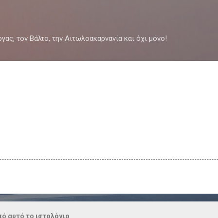
Μετάβαση στο κύριο περιεχόμενο
ργας, τον Βάλτο, την Αιτωλοακαρνανία και όχι μόνο!
ό αυτό το ιστολόγιο