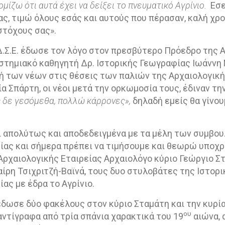
ίζω ότι αυτά έχει να δείξει το πνευματικό Αγρίνιο.
Εσε
ας, τιμώ όλους εσάς και αυτούς που πέρασαν, καλή χρο
στόχους σας».
.Δ.Σ.Ε. έδωσε τον λόγο στον πρεσβύτερο Πρόεδρο της 
στημιακό καθηγητή Δρ. Ιστορικής Γεωγραφίας Ιωάννη 
χή των νέων στις θέσεις των παλιών της Αρχαιολογική
ία Σπάρτη, οι νέοι μετά την ορκωμοσία τους, έδιναν τ
 δε γεσόμεθα, πολλώ κάρρονες»,
δηλαδή εμείς θα γίνο
ι απολύτως και αποδεδειγμένα με τα μέλη των συμβου
είας και σήμερα πρέπει να τιμήσουμε και θεωρώ υποχ
Αρχαιολογικής Εταιρείας Αρχαιολόγο κύριο Γεώργιο Σ
ίρη Τσιχριτζή-Βαϊνά, τους δυο στυλοβάτες της Ιστορι
ας με έδρα το Αγρίνιο.
δωσε δύο φακέλους στον κύριο Σταμάτη και την κυρία
ου
αντίγραφα από τρία σπάνια χαρακτικά του 19
αιώνα, 