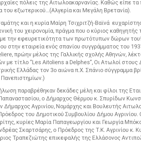
αρχαίες πόλεις της Αιτωλοακαρνανίας. Καθώς είπε τ
α του εξωτερικού…(Αλγερία και Μεγάλη Βρετανία).
αμάτης και η κυρία Μαίρη Τσιχριτζή-Βαϊνά
ευχαρίστησ
νική του χειρονομία, πράγμα που ο κύριος καθηγητής τ
 με την εφευρετικότητα των πρωτότυπων δώρων του
υ στην εταιρεία ενός σπανίου συγγράμματος του 193
celiere, πρώην μέλος της Γαλλικής σχολής Αθηνών, λέκ
ν με τίτλο “Les Aitoliens a Delphes”, Οι Ατωλοί στου
τρικής Ελλάδας τον 3ο αιώνα π.Χ. Σπάνιο σύγγραμμα βρ
 Πανεπιστημίων.)
ήλωση παραβρέθηκαν δεκάδες μέλη και φίλοι της Εται
 Παπαναστασίου, ο Δήμαρχος Θέρμου κ. Σπυρίδων Κωνστ
ν Δήμαρχος Αγρινίου, Νομάρχης και Βουλευτής Αιτωλ
ρόεδρος του Δημοτικού Συμβουλίου Δήμου Αγρινίου. 
ίτης, κυρίες Μαρία Παπαγεωργίου και Γεωργία Μπόκα
νδρέας Σκαρτσάρης, ο Πρόεδρος της Τ.Κ. Αγρινίου κ. 
τριος Τραπεζιώτης επικεφαλής της Ελλάσονος Αντιπο