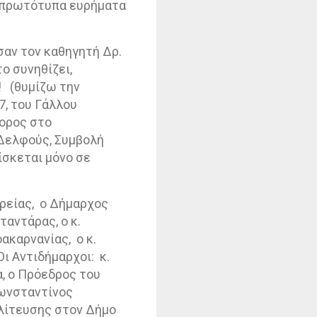
α πρωτότυπα ευρήματα
αν τον καθηγητή Δρ.
ο συνηθίζει,
!
(θυμίζω την
7, του Γάλλου
τορος στο
ς Δελφούς, Συμβολή
ίσκεται μόνο σε
ρείας,
ο Δήμαρχος
αντάρας, ο κ.
οακαρνανίας,
ο κ.
Οι Αντιδήμαρχοι:
κ.
, ο Πρόεδρος του
Κωνσταντίνος
λίτευσης στον Δήμο