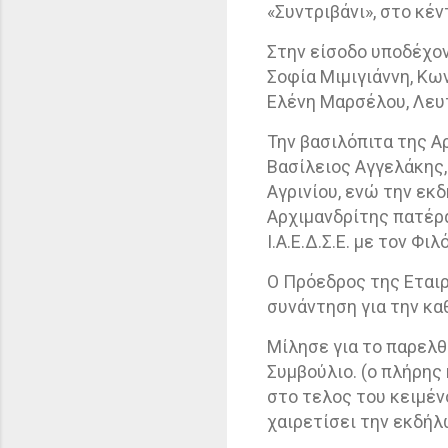
«Συντριβάνι», στο κέν
Στην είσοδο υποδέχον
Σοφία Μιμιγιάννη, Κω
Ελένη Μαρσέλου, Λευτ
Την βασιλόπιτα της 
Βασίλειος Αγγελάκης,
Αγρινίου, ενώ την εκ
Αρχιμανδρίτης πατέρα
Ι.Α.Ε.Δ.Σ.Ε. με τον Φ
Ο Πρόεδρος της Εται
συνάντηση για την κα
Μίλησε για το παρελθ
Συμβούλιο. (ο πλήρης
στο τελος του κειμέν
χαιρετίσει την εκδήλ