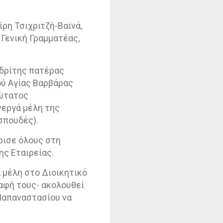
ίρη Τσιχριτζή-Βαϊνά,
Γενική Γραμματέας,
νδρίτης πατέρας
ού Αγίας Βαρβάρας
ιώτατος
νεργά μέλη της
 σπουδές).
ρισε όλους στη
ης Εταιρείας.
α μέλη στο Διοικητικό
αφή τους- ακολουθεί
 Παπαναστασίου να