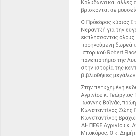
Καλυδώνα και άλλες 
βρίσκονται σε μουσεί
Ο Πρόεδρος κύριος Στ
Νεραντζή για την ευγε
εκπλήσσοντας όλους
προηγούμενη δωρεά το
Ιστορικού Robert Fla
πανεπιστήμιο της Λυώ
στην ιστορία της κεν
βιβλιοθήκες μεγάλων
Στην πετυχημένη εκδ
Αγρινίου κ. Γεώργιος
Ιωάννης Βαϊνάς, πρώη
Κωνσταντίνος Ζώης Π
Κωνσταντίνος Βραχωρ
ΔΗΠΕΘΕ Αγρινίου κ. Α
Μποκόρος. Ο κ. Δημή