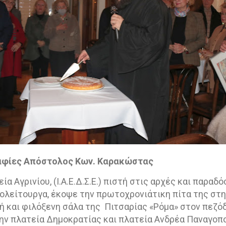
αφίες Απόστολος Κων. Καρακώστας
ία Αγρινίου, (Ι.Α.Ε.Δ.Σ.Ε.) πιστή στις αρχές και παραδό
πολείτουργα, έκοψε την πρωτοχρονιάτικη πίτα της στ
τή και φιλόξενη σάλα της
Πιτσαρίας «Ρόμα» στον πεζό
ην πλατεία Δημοκρατίας και πλατεία Ανδρέα Παναγοπ