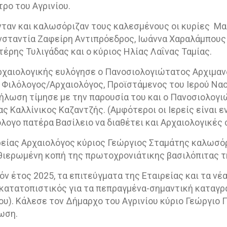
τρο του Αγρινίου.
ταν και καλωσόριζαν τους καλεσμένους οι κυρίες
Μα
νσταντία Ζαφείρη Αντιπρόεδρος, Ιωάννα Χαραλάμπους 
έρης Τυλιγάδας και ο κύριος Ηλίας Λαΐνας Ταμίας.
Αρχαιολογικής ευλόγησε ο Πανοσιολογιώτατος Αρχιμα
 Φιλόλογος/Αρχαιολόγος, Προϊστάμενος του Ιερού Να
δήλωση τίμησε με την παρουσία του και ο Πανοσιολογ
ς Καλλίνικος Καζαντζής. (Αμφότεροι οι Ιερείς είναι ε
ιλόλογο πατέρα Βασίλειο να διαθέτει και Αρχαιολογικές
ρείας Αρχαιολόγος κύριος Γεώργιος Σταμάτης καλωσό
θιερωμένη κοπή της πρωτοχρονιάτικης βασιλόπιτας τ
όν έτος 2025, τα επιτεύγματα της Εταιρείας και τα νέ
 κατατοπιστικός για τα πεπραγμένα-σημαντική καταγρ
ου). Κάλεσε τον Δήμαρχο του Αγρινίου κύριο Γεώργιο
ωση.