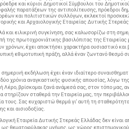
Πρόεδρε και κύριοι Δημοτικοί Σύμβουλοι του Δημοτικο
κεφαλής παρατάξεων της αντιπολίτευσης, πρόεδροι δη
ορέων και πολιτιστικών συλλόγων, εκλεκτοί προσκεκ
στορικής και Αρχαιολογικής Εταιρείας Δυτικής Στερεάς
λλά και ειλικρινή συγκίνηση, σας καλωσορίζω στη σημε
πή της πρωτοχρονιάτικης βασιλόπιτας της Εταιρείας 
ων χρόνων, έχει αποκτήσει χαρακτήρα ουσιαστικό και
υπική εθιμοτυπική πράξη, αλλά έναν ζωντανό θεσμό σ
η σημερινή εκδήλωση έχει έναν ιδιαίτερο συναισθηματ
δύο χρόνια αναγκαστικής φυσικής απουσίας, λόγω τη
κή Λέρο, βρίσκομαι ξανά ανάμεσά σας, στον τόπο μας,
ια στηρίζουν σταθερά την Εταιρεία μας, την περιβάλλο
ία τους. Σας ευχαριστώ θερμά γι’ αυτή τη σταθερότητα
ης και αισιοδοξίας.
ολογική Εταιρεία Δυτικής Στερεάς Ελλάδας δεν είναι 
ί ως θεματοφύλακας μνήμης, ως χώρος επιστημονικού