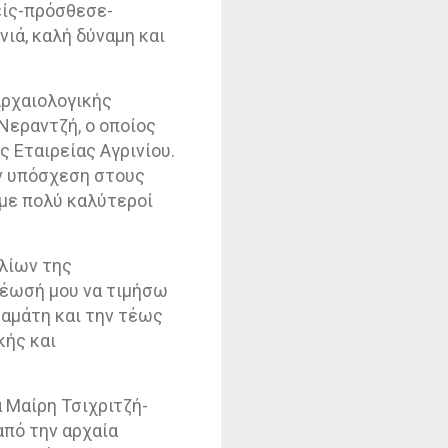
ίς-πρόσθεσε-
νιά, καλή δύναμη και
Αρχαιολογικής
Νεραντζή, ο οποίος
ς Εταιρείας Αγρινίου.
ην υπόσχεση στους
υμε πολύ καλύτεροί
λίων της
ρέωσή μου να τιμήσω
ταμάτη και την τέως
κής και
 Μαίρη Τσιχριτζή-
από την αρχαία