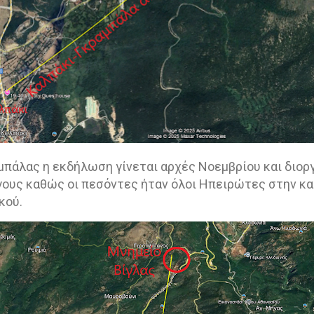
μπάλας η εκδήλωση γίνεται αρχές Νοεμβρίου και διο
ους καθώς οι πεσόντες ήταν όλοι Ηπειρώτες στην κα
κού.