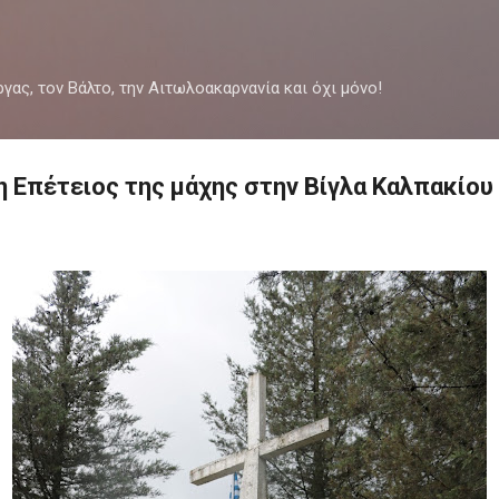
Μετάβαση στο κύριο περιεχόμενο
ργας, τον Βάλτο, την Αιτωλοακαρνανία και όχι μόνο!
η Επέτειος της μάχης στην Βίγλα Καλπακίου