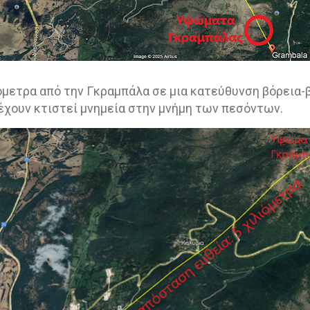
ιόμετρα από την Γκραμπάλα σε μια κατεύθυνση βόρεια-β
έχουν κτιστεί μνημεία στην μνήμη των πεσόντων.