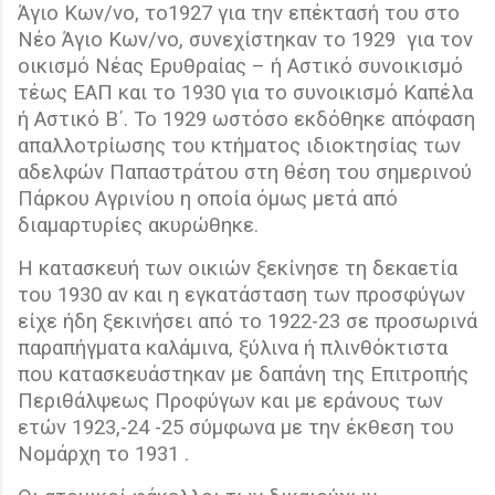
Άγιο Κων/νο, το1927 για την επέκτασή του στο
Νέο Άγιο Κων/νο, συνεχίστηκαν το 1929
για τον
οικισμό Νέας Ερυθραίας – ή Αστικό συνοικισμό
τέως ΕΑΠ και το 1930 για το συνοικισμό Καπέλα
ή Αστικό Β΄. Το 1929 ωστόσο εκδόθηκε απόφαση
απαλλοτρίωσης του κτήματος ιδιοκτησίας των
αδελφών Παπαστράτου στη θέση του σημερινού
Πάρκου Αγρινίου η οποία όμως μετά από
διαμαρτυρίες ακυρώθηκε.
Η κατασκευή των οικιών ξεκίνησε τη δεκαετία
του 1930 αν και η εγκατάσταση των προσφύγων
είχε ήδη ξεκινήσει από το 1922-23 σε προσωρινά
παραπήγματα καλάμινα, ξύλινα ή πλινθόκτιστα
που κατασκευάστηκαν με δαπάνη της Επιτροπής
Περιθάλψεως Προφύγων και με εράνους των
ετών 1923,-24 -25 σύμφωνα με την έκθεση του
Νομάρχη το 1931 .