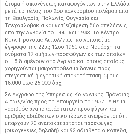
άτομα ή οικογένειες καταφυγόντων στην Ελλάδα
μετά το τέλος του 2ου παγκοσμίου πολέμου από
τη Βουλγαρία, Πολωνία, Ουγγαρία και
Τσεχοσλοβακία και κατ΄εξαίρεση δύο απελάσεις
από την Αλβανία το 1941 και 1943. Το Κέντρο
Κοιν. Πρόνοιας Αιτωλ/νίας
κοινοποιεί με
έγγραφο της 22ας 12ου 1960 στο Νομάρχη τα
ονόματα 17 ομήρων-προσφύγων εκ των οποίων
οι 15 διαμένουν στο Αγρίνιο και στους οποίους
χορηγούνται μακροπρόθεσμα δάνεια προς
στεγαστική ή αγροτική αποκατάσταση ύψους
18.000 έως 26.000 δρχ.
Σε έγγραφο της Υπηρεσίας Κοινωνικής Πρόνοιας
Αιτωλ/νίας προς το Υπουργείο το 1957 με θέμα
«αριθμός αναποκατάστατων προσφύγων και
αριθμός αδιάθετων οικοπέδων» αναφέρεται ότι
υπάρχουν 70 αναποκατάστατοι πρόσφυγες
(οικογένειες δηλαδή) και 93 αδιάθετα οικόπεδα,