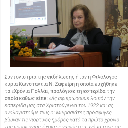
Συντονίστρια της εκδήλωσης ήταν η Φιλόλογος
κυρία Κωνσταντία Ν. Ζαφείρη η οποία ευχήθηκε
τα «Χρόνια Πολλά», προλόγισε τη εσπερίδα την
οποία καθώς είπε:
«Ας αφιερώσουμε λοιπόν την
εσπερίδα μας στα Χριστούγεννα του 1922 και ας
αναλογιστούμε πως οι Μικρασιάτες πρόσφυγες
βίωναν τις γιορτινές ημέρες κατά τα πρώτα χρόνια
της προσφυγιάς, έχοντας νωπές στη μνήμη τους τις