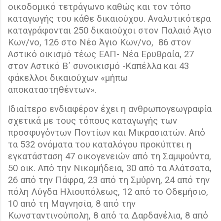
οικοδομικό τετράγωνο καθώς και τον τόπο
καταγωγής του κάθε δικαιούχου. Αναλυτικότερα
καταγράφονται 250 δικαιούχοι στον Παλαιό Άγιο
Κων/νο, 126 στο Νέο Άγιο Κων/νο,
86 στον
Αστικό οικισμό τέως ΕΑΠ- Νέα Ερυθραία, 27
στον Αστικό Β΄ συνοικισμό -Καπέλλα και 43
φάκελλοι δικαιούχων «μήπω
αποκαταστηθέντων».
Ιδιαίτερο ενδιαφέρον έχει η ανθρωπογεωγραφία
σχετικά με τους τόπους καταγωγής των
προσφυγόντων Ποντίων και Μικρασιατών. Από
τα 532 ονόματα του καταλόγου προκύπτει η
εγκατάσταση 47 οικογενειών από τη Σαμψούντα,
50 οικ. Από την Νικομήδεια, 30 από τα Αλάτσατα,
26 από την Πάφρα, 23 από τη Σμύρνη, 24 από την
πόλη Λύγδα Ηλιουπόλεως, 12 από το Οδεμήσιο,
10 από τη Μαγνησία, 8 από την
Κωνσταντινούπολη, 8 από τα Δαρδανέλια, 8 από