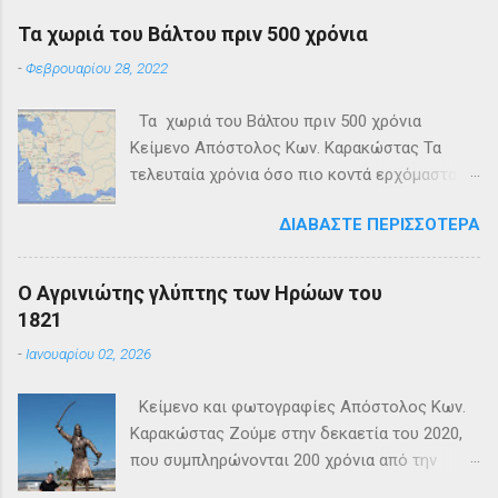
Τα χωριά του Βάλτου πριν 500 χρόνια
-
Φεβρουαρίου 28, 2022
Τα χωριά του Βάλτου πριν 500 χρόνια
Κείμενο Απόστολος Κων. Καρακώστας Τα
τελευταία χρόνια όσο πιο κοντά ερχόμασταν
στην επέτειο των διακοσίων ετών από το
ΔΙΑΒΆΣΤΕ ΠΕΡΙΣΣΌΤΕΡΑ
1821 και την δημιουργία του Ελληνικού
κράτους, πολλοί ιστορικοί ερευνητές
δραστηριοποιήθηκαν στην καταγραφή της
Ο Αγρινιώτης γλύπτης των Ηρώων του
Ελληνικής Επανάστασης. Έτσι έχομε πολλές
1821
εκδόσεις ιστορικών βιβλίων με
-
Ιανουαρίου 02, 2026
αποκορύφωμα μέσα στο 2021 την κυκλοφορία
δεκάδων τόμων. Οι φιλόδοξοι συγγραφείς
Κείμενο και φωτογραφίες Απόστολος Κων.
τους προσπάθησαν μέσα από ξεχασμένα και
Καρακώστας Ζούμε στην δεκαετία του 2020,
σκόρπια ντοκουμέντα, παλιές εκδόσεις
που συμπληρώνονται 200 χρόνια από την
ελληνικές και ξένες και προφορικές
Εθνοσωτήρια Επανάσταση του 1821. Ολόκληρη
διηγήσεις των παππούδων, να φέρουν στην