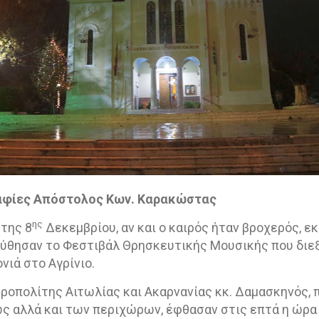
αφίες Απόστολος Κων. Καρακώστας
ης
 της 8
Δεκεμβρίου, αν και ο καιρός ήταν βροχερός, ε
ύθησαν το Φεστιβάλ Θρησκευτικής Μουσικής που διε
ονιά στο Αγρίνιο.
οπολίτης Αιτωλίας και Ακαρνανίας κκ. Δαμασκηνός, π
ς αλλά και των περιχώρων, έφθασαν στις επτά η ώρα 