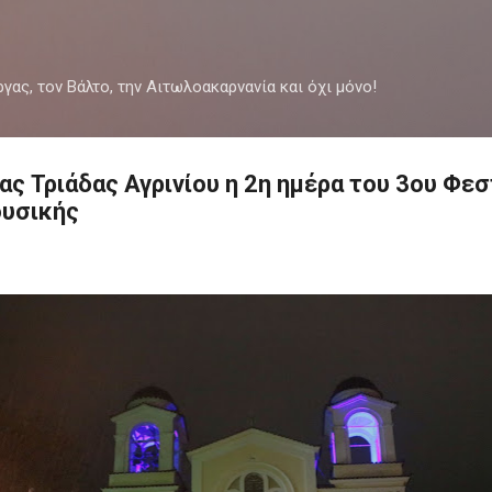
Μετάβαση στο κύριο περιεχόμενο
ργας, τον Βάλτο, την Αιτωλοακαρνανία και όχι μόνο!
ίας Τριάδας Αγρινίου η 2η ημέρα του 3ου Φε
υσικής