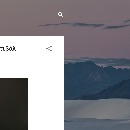
στιβάλ