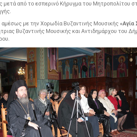
ως μετά από το εσπερινό Κήρυγμα του Μητροπολίτου σ
γής.
 αμέσως με την Χορωδία Βυζαντινής Μουσικής
«Αγία
τριας Βυζαντινής Μουσικής και Αντιδημάρχου του Δήμ
ρου.