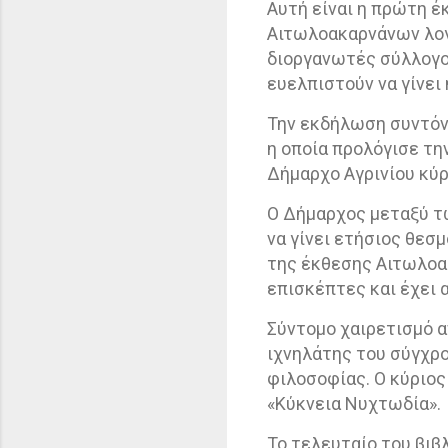
Αυτή είναι η πρώτη έ
Αιτωλοακαρνάνων λογ
διοργανωτές σύλλογο
ευελπιστούν να γίνει 
Την εκδήλωση συντόν
η οποία προλόγισε τη
Δήμαρχο Αγρινίου κύρ
Ο Δήμαρχος μεταξύ τω
να γίνει ετήσιος θεσμ
της έκθεσης Αιτωλοα
επισκέπτες και έχει 
Σύντομο χαιρετισμό α
ιχνηλάτης του σύγχρ
φιλοσοφίας. Ο κύριος
«Κύκνεια Νυχτωδία».
Το τελευταίο του βιβ