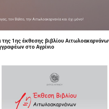
Μετάβαση στο κύριο περιεχόμενο
ργας, τον Βάλτο, την Αιτωλοακαρνανία και όχι μόνο!
ια της 1ης έκθεσης βιβλίου Αιτωλοακαρνάνω
γγραφέων στο Αγρίνιο