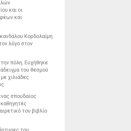
λλών
ου και οι
φέων και
Σκανδάλου Κορδολαίμη
τον λόγο στον
 την πόλη. Ευχήθηκε
αράδειγμα του θεσμού
με χιλιάδες
ύς.
ένας σπουδαίος
 καθηγητές
αιρετικό του βιβλίο
Μάρτυρες του