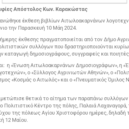
αφίες Απόστολος Κων. Καρακώστας
γανώθηκε έκθεση βιβλίων Αιτωλοακαρνάνων λογοτεχν
νιο την Παρασκευή 10 Μάη 2024.
ήμερης έκθεσης πραγματοποιείται από τον Δήμο Αγρι
ολιτιστικών συλλόγων που δραστηριοποιούνται κυρίως
ν καταγωγή δημοσιογράφους, συγγραφείς και ποιητές
ι:
η «Ένωση Αιτωλοακαρνάνων Δημοσιογράφων», η «
οτεχνών», ο «Σύλλογος Αγρινιωτών Αθηνών», ο «Πολι
σμος «Κοσμάς ο Αιτωλός» και ο «Πνευματικός Όμιλος 
τιμετώπισε θετικά το αίτημα των παραπάνω συλλόγων 
 Πολιτιστικό Κέντρο της πόλης, Παλαιά Λαχαναγορά, 
ύχου της πόλεως Αγίου Χριστοφόρου ημέρες, δηλαδή 
κή 12 Μαΐου.