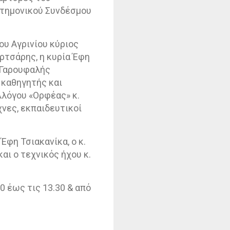
στημονικού Συνδέσμου
ου Αγρινίου κύριος
ρτσάρης, η κυρία Έφη
 Γαρουφαλής
 καθηγητής και
λλόγου «Ορφέας» κ.
χνες, εκπαιδευτικοί
Έφη Τσιακανίκα, ο κ.
ι ο τεχνικός ήχου κ.
0 έως τις 13.30 & από