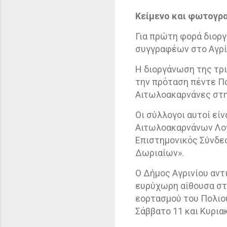
Κείμενο και φωτογρ
Για πρώτη φορά διορ
συγγραφέων στο Αγρί
Η διοργάνωση της τρι
την πρόταση πέντε Π
Αιτωλοακαρνάνες στη
Οι σύλλογοι αυτοί είνα
Αιτωλοακαρνάνων Λογ
Επιστημονικός Σύνδε
Δωριαίων».
Ο Δήμος Αγρινίου αν
ευρύχωρη αίθουσα στο
εορτασμού του Πολιο
Σάββατο 11 και Κυρια