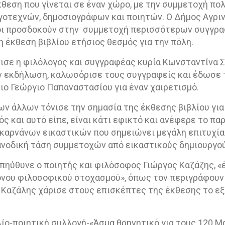
κθεση που γίνεται σε έναν χώρο, με την συμμετοχή πο
οτεχνών, δημοσιογράφων και ποιητών. Ο Δήμος Αγρινί
ι προσδοκούν στην
συμμετοχή περισσότερων συγγρα
η έκθεση βιβλίου ετήσιος θεσμός για την πόλη.
ισε η φιλόλογος και συγγραφέας κυρία Κωνσταντίνα 
ν εκδήλωση, καλωσόρισε τους συγγραφείς και έδωσε 
ιο Γεώργιο Παπαναστασίου για έναν χαιρετισμό.
ν άλλων τόνισε την σημασία της έκθεσης βιβλίου για
ός και αυτό είπε, είναι κάτι εφικτό και ανέφερε το π
καρνάνων εικαστικών που σημειώνει μεγάλη επιτυχία 
ανοδική τάση συμμετοχών από εικαστικούς δημιουργο
πηύθυνε ο ποιητής και φιλόσοφος Γιώργος Καζάζης, «
ονου φιλοσοφικού στοχασμού», όπως τον περιγράφουν
 Καζάλης χάρισε στους επισκέπτες της έκθεσης το εξ
λίο-ποιητική συλλογή-«Άσμα θρηνητικό για τους 120 