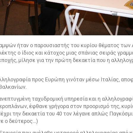
αμψών ήταν ο παρουσιαστής του κυρίου θέματος των
λέκτης ο ίδιος και κάτοχος μιας σπάνιας σειράς γραμ
ποχής, μίλησε για την πρώτη δεκαετία που η αλληλογ
αλληλογραφία προς Ευρώπη γινόταν μέσω Ιταλίας, απο
Βαλκανίων.
ο ανεπτυγμένη ταχυδρομική υπηρεσία και η αλληλογραφ
αεροπλάνων, έφθανε γρήγορα στον προορισμό της, κυρ
έχρι την δεκαετία του 40 τον λέγανε απλώς Παγκόσμι
νε ο δεύτερος…)
Εταιρεία που ανέλαβε μεταφορά αλληλογραφίας από κ