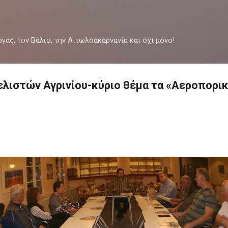
Μετάβαση στο κύριο περιεχόμενο
ργας, τον Βάλτο, την Αιτωλοακαρνανία και όχι μόνο!
λιστών Αγρινίου-κύριο θέμα τα «Αεροπορι