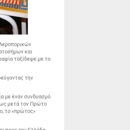
 Αεροπορικών
ματοσήμων και
ραφία ταξίδεψε με το
φεύγοντας την
ία με έναν συνδυασμό
ίως μετά τον Πρώτο
ο, το «πρώτος»
αι προς την Ελλάδα