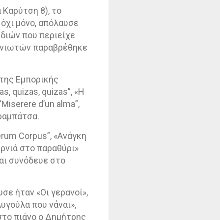
 Καρύτση 8),
το
 όχι μόνο, απόλαυσε
ωδιών που περιείχε
ινιωτών παραβρέθηκε
 της Εμπορικής
as
,
quizas
,
quizas
”, «Η
“
Miserere
d
’
un
alma
”,
αραμπάτσα.
erum
Corpus
”, «Ανάγκη
υρνιά στο παραθύρι»
και συνόδευε στο
σε ήταν «Οι γερανοί»,
Αυγούλα που νάναι»,
στο πιάνο ο Δημήτρης