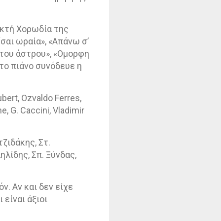
ικτή Χορωδία της
σαι ωραία», «Απάνω σ’
 του άστρου», «Ομορφη
στο πιάνο συνόδευε η
bert
,
Ozvaldo
Ferres
,
ne
,
G
.
Caccini
,
Vladimir
ζιδάκης, Στ.
λίδης, Σπ. Ξύνδας,
. Αν και δεν είχε
 είναι άξιοι