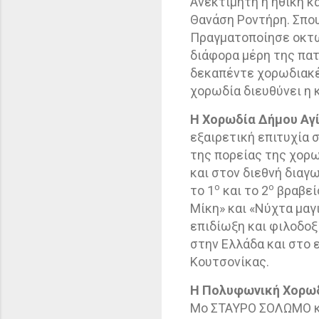
Ανεκτίμητη η ηθική κ
Θανάση Ροντήρη. Σπο
Πραγματοποίησε οκτώ 
διάφορα μέρη της πατ
δεκαπέντε χορωδιακέ
χορωδία διευθύνει η 
Η Χορωδία Δήμου Αγ
εξαιρετική επιτυχία 
της πορείας της χορ
και στον διεθνή διαγ
ο
ο
το 1
και το 2
βραβείο
Μίκη» και «Νύχτα μαγ
επιδίωξη και φιλοδοξ
στην Ελλάδα και στο 
Κουτσονίκας.
Η Πολυφωνική Χορω
Μο ΣΤΑΥΡΟ ΣΟΛΩΜΟ κα