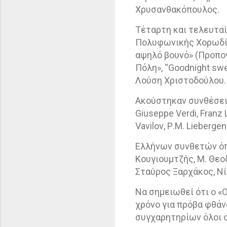
Χρυσανθακόπουλος.
Τέταρτη και τελευταί
Πολυφωνικής Χορωδίας
αψηλό βουνό» (Προπον
Πόλη», “
Goodnight
swe
Λούση Χριστοδούλου.
Ακούστηκαν συνθέσε
Giuseppe
Verdi
,
Franz
Vavilov
,
P
.
M
.
Liebergen
Ελλήνων συνθετών όπω
Κουγιουμτζής, Μ. Θεο
Σταύρος Ξαρχάκος, Νί
Να σημειωθεί ότι ο «
χρόνο για πρόβα φθάν
συγχαρητηρίων όλοι 