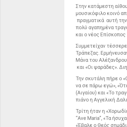
Στην κατάμεστη αίθου
μουσικόφιλο κοινό απ
πραγματικά
αυτή την
πολύ αγαπημένα τραγ
και ο νέος Επίσκοπος
Συμμετείχαν τέσσερ
Τράπεζας. Ερμήνευσαν
Μάνα του Αλέξανδρου»
και «Οι ψαράδες». Δι
Την σκυτάλη πήρε ο «
να σε πάρω εγώ», «Ότ
(Αιγαίου) και «Το τρ
πιάνο η Αγγελική Δαλι
Τρίτη ήταν η «Χορωδί
“
Ave
Maria
”, «Τα ήσυχ
«Έβαλε ο Θεός σημάδι