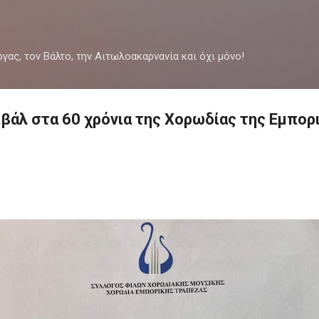
Μετάβαση στο κύριο περιεχόμενο
ργας, τον Βάλτο, την Αιτωλοακαρνανία και όχι μόνο!
βάλ στα 60 χρόνια της Χορωδίας της Εμπορ