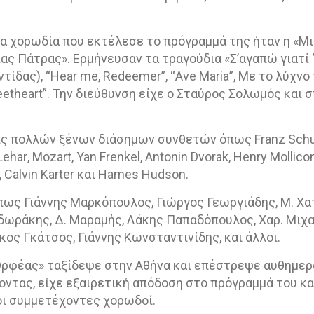
α χορωδία που εκτέλεσε το πρόγραμμά της ήταν η «Μ
 Πάτρας». Ερμήνευσαν τα τραγούδια «Σ’αγαπώ γιατί ‘
τίδας), “
Hear
me
,
Redeemer
”, “
Ave
Maria
”, Με το λύχνο
etheart
”. Την διεύθυνση είχε ο Σταύρος Σολωμός και 
ις πολλών ξένων διάσημων συνθετών όπως
Franz
Schu
Lehar
,
Mozart
,
Yan
Frenkel
,
Antonin
Dvorak
,
Henry
Mollico
,
Calvin
Karter
και
Hames
Hudson
.
ς Γιάννης Μαρκόπουλος, Γιώργος Γεωργιάδης, Μ. Χατ
δωράκης, Δ. Μαραμής, Λάκης Παπαδόπουλος, Χαρ. Μιχαη
κος Γκάτσος, Γιάννης Κωνσταντινίδης, και άλλοι.
Ορφέας» ταξίδεψε στην Αθήνα και επέστρεψε αυθημερόν
οντας, είχε εξαιρετική απόδοση στο πρόγραμμά του και
οι συμμετέχοντες χορωδοί.