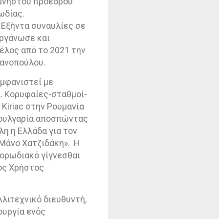
ιμνήστου προέδρου
ωδίας.
 Εξήντα συναυλίες σε
οργάνωσε και
έλος από το 2021 την
Πανοπούλου.
εμφανιστεί με
α. Κορυφαίες-σταθμοί-
.
Kiriac
στην Ρουμανία
Βουλγαρία αποσπώντας
η η Ελλάδα για τον
 Μάνο Χατζιδάκη».
Η
χορωδιακό γίγνεσθαι
ρος Χρήστος
λλιτεχνικό διευθυντή,
ουργία ενός