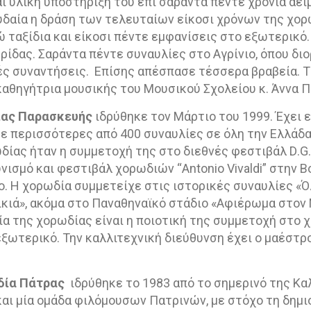
αι υλική υποστήριξη του επί σαράντα πέντε χρόνια αε
υδαία η δράση των τελευταίων είκοσι χρόνων της χορ
ταξίδια και είκοσι πέντε εμφανίσεις στο εξωτερικό.
ρίδας. Σαράντα πέντε συναυλίες στο Αγρίνιο, όπου δι
ς συναντήσεις.
Επίσης απέσπασε τέσσερα βραβεία. Τ
καθηγήτρια μουσικής του Μουσικού Σχολείου κ. Άννα 
ίας Παρασκευής
ιδρύθηκε τον Μάρτιο του 1999. Έχει 
σε περισσότερες από 400 συναυλίες σε όλη την Ελλάδ
ωδίας ήταν η συμμετοχή της στο διεθνές φεστιβάλ
D
.
G
ωνισμό και φεστιβάλ χορωδιών “
Antonio
Vivaldi
” στην 
. Η χορωδία συμμετείχε στις ιστορικές συναυλίες «Όλ
ικιά», ακόμα στο Παναθηναϊκό στάδιο «Αφιέρωμα στον
ία της χορωδίας είναι η ποιοτική της συμμετοχή στο 
εξωτερικό. Την καλλιτεχνική διεύθυνση έχει ο μαέστ
δία Πάτρας
ιδρύθηκε το 1983 από το σημερινό της Κα
ι μία ομάδα φιλόμουσων Πατρινών, με στόχο τη δημι