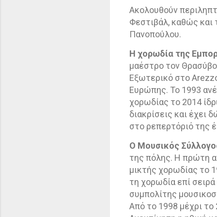
Ακολουθούν περιληπτ
Φεστιβάλ, καθώς και 
Πανοπούλου.
Η χορωδία της Εμπο
μαέστρο τον Θρασύβο
Εξωτερικό στο
Arezz
Ευρώπης. Το 1993 ανέ
χορωδίας το 2014 ίδρ
διακρίσεις και έχει 
στο ρεπερτόριό της 
Ο Μουσικός Σύλλογο
της πόλης. Η πρώτη α
μικτής χορωδίας το 1
τη χορωδία επί σειρά
συμπολίτης μουσικοσυ
Από το 1998 μέχρι το