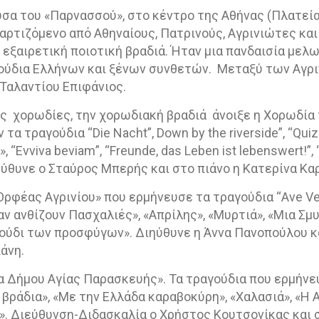
σα του «Παρνασσού», στο κέντρο της Αθήνας (Πλατεία
αρτιζόμενο από Αθηναίους, Πατρινούς, Αγρινιώτες και
 εξαιρετική ποιοτική βραδιά. Ήταν μια πανδαισία μελ
ούδια Ελλήνων και ξένων συνθετών.
Μεταξύ των Αγρ
 Ταλαντίου Επιφάνιος.
ες
χορωδίες, την χορωδιακή βραδιά
άνοιξε η Χορωδία
 τα τραγούδια “
Die
Nacht
”,
Down
by
the
riverside
”, “
Quiz
, “
Evviva
beviam
”, “
Freunde
,
das
Leben
ist
lebenswert
!”, 
ηύθυνε ο Σταύρος Μπερής και στο πιάνο η Κατερίνα Κ
Ορφέας Αγρινίου» που ερμήνευσε τα τραγούδια “
Ave
V
αν ανθίζουν Πασχαλιές», «Απρίλης», «Μυρτιά», «Μια Σμ
αγούδι των προσφύγων». Διηύθυνε η Άννα Πανοπούλου 
άνη.
α Δήμου Αγίας Παρασκευής». Τα τραγούδια που ερμήνευ
α βράδια», «Με την Ελλάδα καραβοκύρη», «Χαλασιά», «Η 
». Διεύθυνση-Διδασκαλία ο Χρήστος Κουτσονίκας και 