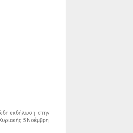
ειώδη εκδήλωση
στην
 Κυριακής 5 Νοέμβρη