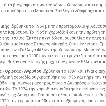
ικά τα βιογραφικά των τεσσάρων Χορωδιών που συμμ
του προέδρου του Μουσικού Συλλόγου «Ορφέας» και τ
ρικής
ιδρύθηκε το 1964 με την πρωτοβουλία φιλόμου
υλο Κάββουρα. Το 1965 η χορωδία έκανε την πρώτη τη
o
της Ιταλίας. Έκτοτε έχει δώσει συναυλίες σε όλες τ
λαβε ο μαέστρος Σταύρος Μπερής. Όταν έκλεισε η Εμπ
υσαν τον «Σύλλογο Φίλων της Χορωδιακής Μουσικής». 
δώσει πάνω από 1200 συναυλίες στα μεγαλύτερα θέατρα
έργα Βυζαντινής εποχής μέχρι συνχρόνων Ελλήνων και
ς «Ορφέας» Αγρινίου
ιδρύθηκε το 1894 και είναι ο αρ
νδρική χορωδία συγκροτήθηκε το 1936 και πήρε την τ
954. Φημισμένοι μαέστροι, όπως ο Δενάρδος ο Κούτνας,
 ετών. Το 1974 την χορωδία ανασύστησε ο αείμνηστος
νθέτης Δημήτρης Παπαποστόλου, ο οποίος και τη διηύ
 2020 την χορωδία διηύθυνε ο καταξιωμένος μαέστρο