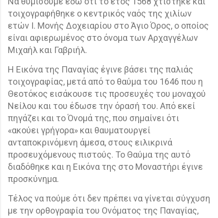
Να θυμίσουμε εδώ ότι το έτος 1568 χτίστηκε και
τοιχογραφήθηκε ο κεντρικός ναός της χιλίων
ετών Ι. Μονής Δοχειαρίου στο Άγιο Όρος, ο οποίος
είναι αφιερωμένος στο όνομα των Αρχαγγέλων
Μιχαήλ και Γαβριήλ.
Η Εικόνα της Παναγίας έγινε βάσει της παλιάς
τοιχογραφίας, μετά από το θαύμα του 1646 που η
Θεοτόκος εισάκουσε τις προσευχές του μοναχού
Νείλου και του έδωσε την όρασή του. Από εκεί
πηγάζει και το Όνομά της, που σημαίνει ότι
«ακούει γρήγορα» και θαυματουργεί
ανταποκρινόμενη άμεσα, στους ειλικρινά
προσευχόμενους πιστούς. Το Θαύμα της αυτό
διαδόθηκε και η Εικόνα της στο Μοναστήρι έγινε
προσκύνημα.
Τέλος να πούμε ότι δεν πρέπει να γίνεται σύγχυση
με την ορθογραφία του Ονόματος της Παναγίας,