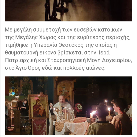
Με μεγάλη συμμετοχή των ευσεβών κατοίκων
της Μεγάλης Χώρας και της ευρύτερης περιοχής,
τιμήθηκε η Υπεραγία Θεοτόκος της οποίας η
θαυματουργή εικόνα βρίσκεται στην
Ιερά
Πατριαρχική και Σταυροπηγιακή Μονή Δοχειαρίου,
στο Άγιο Όρος εδώ και πολλούς αιώνες.