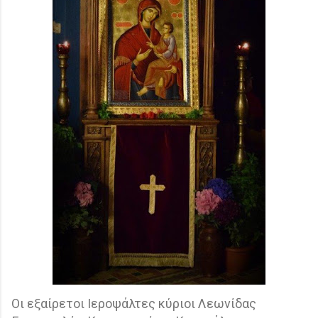
Οι εξαίρετοι Ιεροψάλτες κύριοι Λεωνίδας