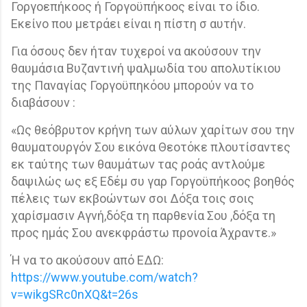
Γοργοεπήκοος ή Γοργοϋπήκοος είναι το ίδιο.
Εκείνο που μετράει είναι η πίστη σ αυτήν.
Για όσους δεν ήταν τυχεροί να ακούσουν την
θαυμάσια Βυζαντινή ψαλμωδία του απολυτίκιου
της Παναγίας Γοργοϋπηκόου μπορούν να το
διαβάσουν :
«Ως θεόβρυτον κρήνη των αύλων χαρίτων σου την
θαυματουργόν Σου εικόνα Θεοτόκε πλουτίσαντες
εκ ταύτης των θαυμάτων τας ροάς αντλούμε
δαψιλώς ως εξ Εδέμ συ γαρ Γοργοϋπήκοος βοηθός
πέλεις των εκβοώντων σοι Δόξα τοις σοις
χαρίσμασιν Αγνή,δόξα τη παρθενία Σου ,δόξα τη
προς ημάς Σου ανεκφράστω προνοία Άχραντε.»
Ή να το ακούσουν από ΕΔΩ:
https://www.youtube.com/watch?
v=wikgSRc0nXQ&t=26s