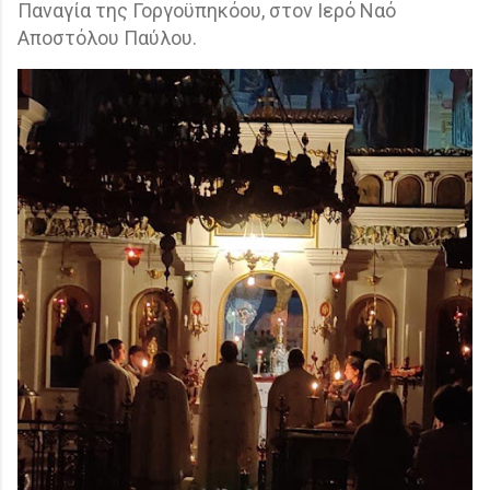
Παναγία της Γοργοϋπηκόου, στον Ιερό Ναό
Αποστόλου Παύλου.