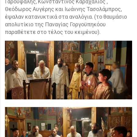
Γαρουφαλής, Κωνσταντίνος Καραχάλιος ,
Θεόδωρος Αυγέρης και Ιωάννης Τασολάμπρος,
έψαλαν κατανυκτικά στα αναλόγια. (το θαυμάσιο
απολυτίκιο της Παναγίας Γοργοϋπηκόου
παραθέτετε στο τέλος του κειμένου).