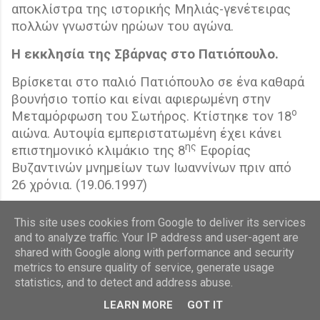
αποκλίστρα της ιστορικής Μηλιάς-γενέτειρας
πολλών γνωστών ηρώων του αγώνα.
Η εκκλησία της Σβάρνας στο Πατιόπουλο.
Βρίσκεται στο παλιό Πατιόπουλο σε ένα καθαρά
βουνήσιο τοπίο και είναι αφιερωμένη στην
ο
Μεταμόρφωση του Σωτήρος. Κτίστηκε τον 18
αιώνα. Αυτοψία εμπεριστατωμένη έχει κάνει
ης
επιστημονικό κλιμάκιο της 8
Εφορίας
Βυζαντινών μνημείων των Ιωαννίνων πριν από
26 χρόνια. (19.06.1997)
Η σπηλαιο-εκκλησία του Αγίου Ανδρέα του
This site uses cookies from Google to deliver its services
Ερημίτη στην Καλάνα.
and to analyze traffic. Your IP address and user-agent are
shared with Google along with performance and security
metrics to ensure quality of service, generate usage
statistics, and to detect and address abuse.
LEARN MORE
GOT IT