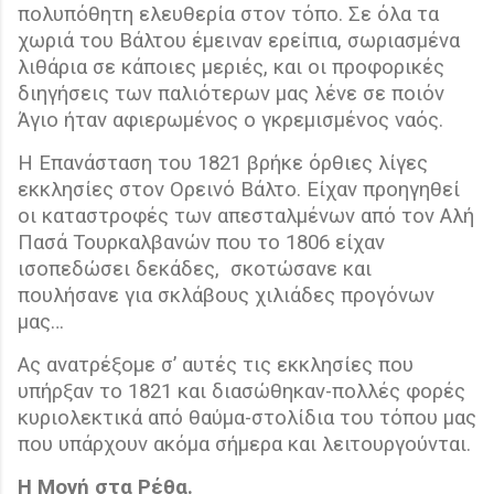
πολυπόθητη ελευθερία στον τόπο. Σε όλα τα
χωριά του Βάλτου έμειναν ερείπια, σωριασμένα
λιθάρια σε κάποιες μεριές, και οι προφορικές
διηγήσεις των παλιότερων μας λένε σε ποιόν
Άγιο ήταν αφιερωμένος ο γκρεμισμένος ναός.
Η Επανάσταση του 1821 βρήκε όρθιες λίγες
εκκλησίες στον Ορεινό Βάλτο. Είχαν προηγηθεί
οι καταστροφές των απεσταλμένων από τον Αλή
Πασά Τουρκαλβανών που το 1806 είχαν
ισοπεδώσει δεκάδες,
σκοτώσανε και
πουλήσανε για σκλάβους χιλιάδες προγόνων
μας…
Ας ανατρέξομε σ’ αυτές τις εκκλησίες που
υπήρξαν το 1821 και διασώθηκαν-πολλές φορές
κυριολεκτικά από θαύμα-στολίδια του τόπου μας
που υπάρχουν ακόμα σήμερα και λειτουργούνται.
Η Μονή στα Ρέθα.