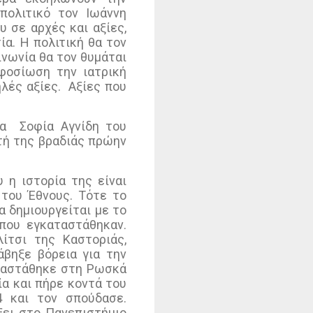
πολιτικό τον Ιωάννη
 σε αρχές και αξίες,
α. Η πολιτική θα τον
ινωνία θα τον θυμάται
φοσίωση την ιατρική
λές αξίες.
Αξίες που
ία
Σοφία Αγνίδη του
τή της βραδιάς πρώην
 η ιστορία της είναι
του Έθνους. Τότε το
α δημιουργείται με το
που εγκαταστάθηκαν.
ίτσι της Καστοριάς,
άβηξε βόρεια για την
αταστάθηκε στη Ρωσκά
α και πήρε κοντά του
 και τον σπούδασε.
ξει στο Πανεπιστήμιο