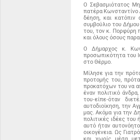
Ο Σεβασμιότατος Μη
πατέρα Κωνσταντίνο 
δέηση, και κατόπιν
συμβούλιο του Δήμου
του, τον κ. Πορφύρη 
και όλους όσους παρ
Ο Δήμαρχος κ. Κων
προσωπικότητα του Ι
στο Θέρμο.
Μίλησε για την πρό
προτομής του, πρότα
προκατόχων του να απ
έναν πολιτικό άνδρα
του-είπε-όταν διε
αυτοδιοίκηση, την Αγ
μας. Ακόμα για την Δ
πολιτικές ιδέες του 
αυτό ήταν αυτονόητ
οικογένεια. Ως Γιατρ
και χωρίς μέσα με