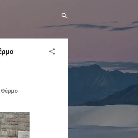
έρμο
ο Θέρμο