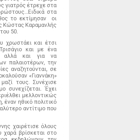
ως γιατρός έτρεχε στα
αρρώστους…Ειδικά στα
ήθος το εκτίμησαν
οι
ός Κώστας Καραμανλής
του 50.
υ χρωστάει και έτσι
Τρισάγιο και με ένα
, αλλά και για να
των παλαιοτέρων, την
ίες αναζητούνται, σε
ποκαλούσαν «Γιαννάκη»
μαζί τους. Συνέχισε
ο συνεχίζεται. Έχει
εριέλθει μελλοντικώς
, έναν ηθικό πολιτικό
αλύτερο αντίτιμο που
νης χαιρέτισε όλους
 χαρά βρίσκεται στο
ερα εκδηλώνουν την