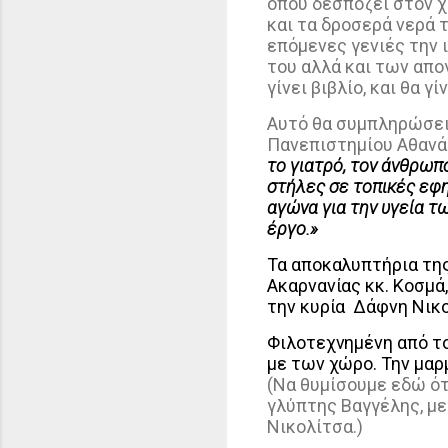
όπου δεσπόζει στον χ
και τα δροσερά νερά 
επόμενες γενιές την 
του αλλά και των απο
γίνει βιβλίο, και θα
Αυτό θα συμπληρώσει 
Πανεπιστημίου Αθανά
το γιατρό, τον άνθρωπ
στήλες σε τοπικές εφη
αγώνα για την υγεία τ
έργο.»
Τα αποκαλυπτήρια της
Ακαρνανίας κκ. Κοσμά
την κυρία
Δάφνη Νικο
Φιλοτεχνημένη από το
με των χώρο. Την μαρ
(Να θυμίσουμε εδώ ότ
γλύπτης Βαγγέλης, με
Νικολίτσα.)