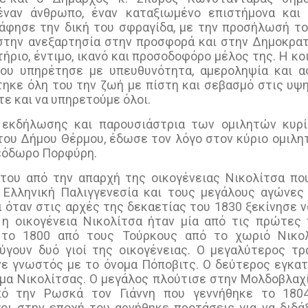
ναν άνθρωπο, έναν καταξιωμένο επιστήμονα και 
 άφησε την δική του σφραγίδα, με την προσήλωσή του
στην ανεξαρτησία στην προσφορά και στην Δημοκρατί
ήριο, έντιμο, ικανό και προσοδοφόρο μέλος της. Η κο
ου υπηρέτησε με υπευθυνότητα, αμεροληψία και α
τηκε όλη του την ζωή με πίστη και σεβασμό στις υψη
ε και να υπηρετούμε όλοι.
 εκδήλωσης και παρουσιάστρια των ομιλητών κυρ
του Δήμου Θέρμου, έδωσε τον λόγο στον κύριο ομιλη
εόδωρο Πορφύρη.
 του από την απαρχή της οικογένειας Νικολίτσα που
 Ελληνική Παλιγγενεσία και τους μεγάλους αγώνες 
 όταν στις αρχές της δεκαετίας του 1830 ξεκίνησε ν
 η οικογένεια Νικολίτσα ήταν μία από τις πρώτες 
 το 1800 από τους Τούρκους από το χωριό Νικολ
γουν δυό γιοί της οικογένειας. Ο μεγαλύτερος τρ
νε γνωστός με το όνομα Πόποβιτς. Ο δεύτερος εγκ
ομα Νικολίτσας. Ο μεγάλος πλούτισε στην Μολδοβλαχί
πό την Ρωσκά τον Γιάννη που γεννήθηκε το 1804
ι στην εποχή του αρνήθηκε προτάσεις για να διδά