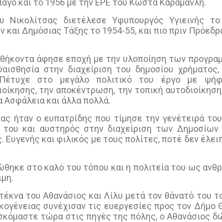
άγο και το 1956 με την ΕΡΕ του Κώστα Καραμανλή.
υ Νικολίτσας διετέλεσε Υφυπουργός Υγιεινής το
και Δημόσιας Τάξης το 1954-55, και πιο πριν Πρόεδρ
αθήκοντα άφησε εποχή με την υλοποίηση των προγρα
υαισθησία στην διαχείριση του δημοσίου χρήματος
 Πέτυχε στο μεγάλο πολιτικό του έργο με ψήφ
οίκησης, την αποκέντρωση, την τοπική αυτοδιοίκηση
α Ασφάλεια και άλλα πολλά.
σας ήταν ο ευπατρίδης που τίμησε την γενέτειρά το
ή του και αυστηρός στην διαχείριση των Δημοσίων
. Ευγενής και φιλικός με τους πολίτες, ποτέ δεν έλει
ώθηκε στο καλό του τόπου και η πολιτεία του ως ανθ
ιμη.
 τέκνα του Αθανάσιος και Λίλυ μετά τον θάνατό του 
κογένειας συνέχισαν τις ευεργεσίες προς τον Δήμο 
σκόμαστε τώρα στις πηγές της πόλης, ο Αθανάσιος δώ