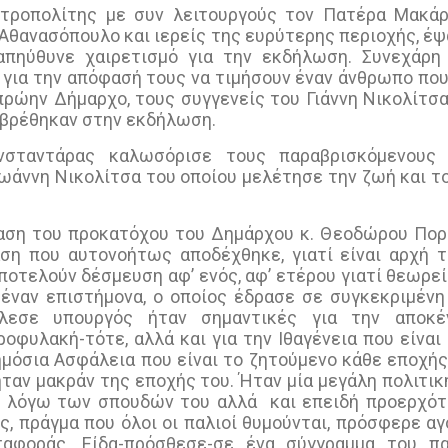
τροπολίτης με συν λειτουργούς τον Πατέρα Μακάρ
Αθανασόπουλο και ιερείς της ευρύτερης περιοχής, έψ
 απηύθυνε χαιρετισμό για την εκδήλωση. Συνεχάρη
 για την απόφασή τους να τιμήσουν έναν άνθρωπο πο
πρώην Δήμαρχο, τους συγγενείς του Γιάννη Νικολίτσα
αβρέθηκαν στην εκδήλωση.
σταντάρας καλωσόρισε τους παραβρισκόμενους 
ωάννη Νικολίτσα του οποίου μελέτησε την ζωή και τ
ταση του προκατόχου του Δημάρχου κ. Θεοδώρου Πορ
ση που αυτονοήτως αποδέχθηκε, γιατί είναι αρχή 
οτελούν δέσμευση αφ’ ενός, αφ’ ετέρου γιατί θεωρεί
, έναν επιστήμονα, ο οποίος έδρασε σε συγκεκριμένη
τέλεσε υπουργός ήταν σημαντικές για την αποκέ
ροφυλακή-τότε, αλλά και για την Ιθαγένεια που είνα
ημόσια Ασφάλεια που είναι το ζητούμενο κάθε εποχής
ήταν μακράν της εποχής του. Ήταν μία μεγάλη πολιτι
ο λόγω των σπουδών του αλλά
και επειδή προερχότ
ός, πράγμα που όλοι οι παλιοί θυμούνται, πρόσφερε α
ταφοράς. Είδα-πρόσθεσε-σε ένα σύγγραμμα του π