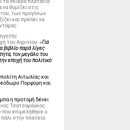
ό τα σκιερά πλατάνια
 να θυμίζει στις
 του, των προγόνων
ίζει και πρέπει να
αντάρας.
θηγητής
ή του Αγρινίου:
«
Για
α βιβλίο παρά λίγες
τητα, τον μεγάλο του
την εποχή του πολιτικό
πολίτη Αιτωλίας και
 Θεόδωρο Πορφύρη και
μπα η προτομή δένει
νος Τσατσαράγκος.
υ που επιμελήθηκε ο
 πάλι στην πλατεία