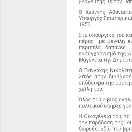
βουλευτής με τον Παπ
Ο Ιωάννης Αθανασίο
Υπουργός Εσωτερικών 
1950.
Στα υπουργικά του κ
πέρας
με μεγάλη ε
περιττές δαπάνες.
εκσυγχρονισμό της Δι
Ιθαγένεια την Δημόσι
Ο Γιαννάκης Νικολίτ
λιτός στην διαβίωσ
υπόδειγμα της αρετής
χείλη του.
Όλος του ο βίος αναλ
πολιτικού υπήρξε γόν
Η Οικογένειά του, τα
την παράδοση της
οι
δωρεές. Εδώ που βρι