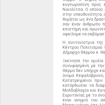
ευγνωμοσύνη προς έ
Νικολίτσα. Ο οποίος
στην υπευθυνότητα, 
θυμάται ως ένα δραστ
σαν έναν άνθρωπο π
επιστήμη και αγωνίσ
οφείλομε να σεβόμαστ
Η συντονίστρια της
Κέντρου Πολιτισμού 
Δήμαρχο Θέρμου κ. Θ
Ξεκίνησε την ομιλία
συνυφασμένη με την
Θέρμο δεν υπήρχε και
όνομα Κεφαλόβρυσο,
Κατατρεγμένοι πριν
κατόρθωσαν να διαφύ
Μολδοβλαχία και έγι
Ευρυτανίας με το όν
έναν ανηψιό του α
Μορφωμένος όσο λίγο