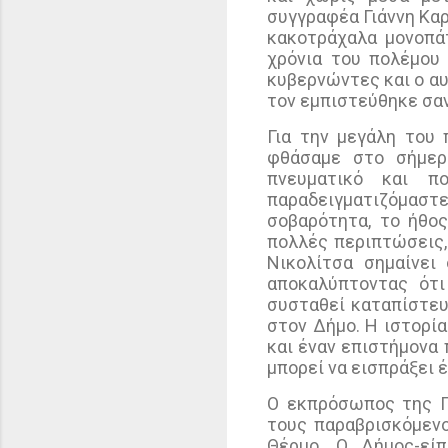
συγγραφέα Γιάννη Καρ
κακοτράχαλα μονοπάτ
χρόνια του πολέμου 
κυβερνώντες και ο α
τον εμπιστεύθηκε σαν
Για την μεγάλη του
φθάσαμε στο σήμερα
πνευματικό και π
παραδειγματιζόμαστε
σοβαρότητα, το ήθος
πολλές περιπτώσεις, 
Νικολίτσα σημαίνει
αποκαλύπτοντας ότι
συσταθεί καταπίστευ
στον Δήμο. Η ιστορία
και έναν επιστήμονα
μπορεί να εισπράξει έ
Ο εκπρόσωπος της Π
τους παραβρισκόμεν
Θέρμο. Ο Δήμος-εί