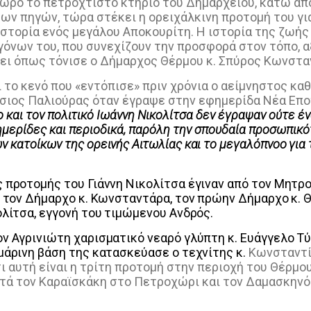
ώρο το πετρόχτιστο κτήριο του Δημαρχείου, κάτω απ
των πηγών, τώρα στέκει η ορειχάλκινη προτομή του για
ιστορία ενός μεγάλου Αποκουρίτη. Η ιστορία της ζωής
γόνων του, που συνεχίζουν την προσφορά στον τόπο, αξ
 γίνει όπως τόνισε ο Δήμαρχος Θέρμου κ. Σπύρος Κωνστ
το κενό που «εντόπισε» πριν χρόνια ο αείμνηστος κα
σιος Παλιούρας όταν έγραψε στην εφημερίδα Νέα Εποχ
ο και τον πολιτικό Ιωάννη Νικολίτσα δεν έγραψαν ούτε έν
μερίδες και περιοδικά, παρόλη την σπουδαία προσωπικό
ων κατοίκων
της ορεινής Αιτωλίας και το μεγαλόπνοο για 
 προτομής του Γιάννη Νικολίτσα έγιναν από τον Μητρο
, τον Δήμαρχο κ. Κωνσταντάρα, τον πρώην Δήμαρχο κ.
λίτσα, εγγονή του τιμώμενου Ανδρός.
ν Αγρινιώτη χαρισματικό νεαρό γλύπτη κ. Ευάγγελο Τύ
μάρινη βάση της κατασκεύασε ο τεχνίτης κ.
Κωνσταντί
ι αυτή είναι η τρίτη προτομή στην περιοχή του Θέρμο
τά τον Καραϊσκάκη στο Πετροχώρι και τον Δαμασκηνό