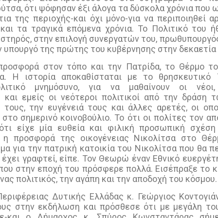
ύτσα, ότι ψόφησαν έξι άλογα τα δύσκολα χρόνια που 
ια της περιοχής-και όχι μόνο-για να περιποιηθεί 
και τα τραγικά επόμενα χρόνια. Το Πολιτικό του 
υστηρός, στην επιλογή συνεργατών του, πρωθυπουργ
 υπουργό της πρώτης του κυβέρνησης στην δεκαετία 
 προσφορά στον τόπο και την Πατρίδα, το Θέρμο το
. Η ιστορία αποκαθίσταται με το θρησκευτικό 
ολιτικό μνημόσυνο, για να μαθαίνουν οι νέοι
 και εμείς οι νεότεροι πολιτικοί από την δράση 
 τους, την ευγένειά τους και άλλες αρετές, οι οπο
στο σημερινό κοινοβούλιο. Το ότι οι πολίτες τον α
 ότι είχε μία ευθεία και φιλική προσωπική σχέση 
 η προσφορά της οικογένειας Νικολίτσα στο Θέρμ
μα για την πατρική κατοικία του Νικολίτσα που θα π
 έχει γραφτεί, είπε. Τον Θεωρώ έναν Εθνικό ευεργέτη
 που στην εποχή του πρόσφερε πολλά. Εισέπραξε το κ
νας πολιτικός, την αγάπη και την αποδοχή του κόσμου.
εριφέρειας Δυτικής Ελλάδας κ. Γεώργιος Κοντογιάν
ους στην εκδήλωση και πρόσθεσε ότι με μεγάλη του
πε-και ο Δήμαρχος κ. Σπύρος Κωνσταντάρας σήμ